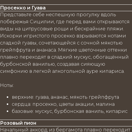
Просекко и Гуава
Представьте себе неспешную прогулку вдоль
побережья Сицилии, где перед вами открываются
виды на цитрусовые рощи и бескрайние пляжи.
Искорки игристого просекко взрываются нотами
сладкой гуавы, сочетающейся с сочной мякотью
грейпфрута и ананаса. Мягкие цветочные оттенки
плавно переходят в сладкий мускус, обогащённый
бурбонской ванилью, создавая сияющую
симфонию в легкой алкогольной ауре кипариса.
Ноты
:
верхние
: гуава, ананас, мякоть грейпфрута
сердца
: просекко, цветы акации, малина
базовые
: мускус, бурбонская ваниль, кипарис
Розовый пион
Начальный аккорд из бергамота плавно переходит