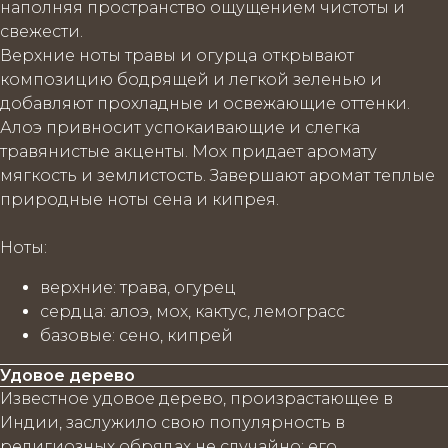
наполняя пространство ощущением чистоты и
свежести.
Верхние ноты травы и огурца
открывают
композицию бодрящей и легкой зеленью и
добавляют прохладные и освежающие оттенки.
Алоэ привносит успокаивающие и слегка
травянистые акценты. Мох придает аромату
мягкость и землистость. Завершают аромат теплые
природные ноты сена и кипрея.
Ноты
:
верхние
: трава, огурец
сердца
: алоэ, мох, кактус, лемограсс
базовые
: сено, кипрей
Удовое дерево
Известное удовое дерево, произрастающее в
Индии, заслужило свою популярность в
религиозных обрядах не случайно: его