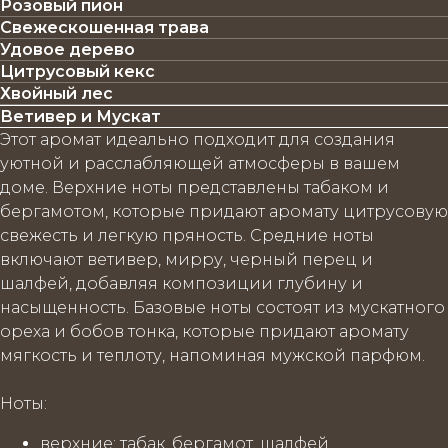
Розовый пион
Свежескошенная трава
Удовое дерево
Цитрусовый кекс
Хвойный лес
Ветивер и Мускат
Этот аромат идеально подходит для создания
уютной и расслабляющей атмосферы в вашем
доме. Верхние ноты представлены табаком и
бергамотом, которые придают аромату цитрусовую
свежесть и легкую пряность. Средние ноты
включают ветивер, мирру, черный перец и
шалфей, добавляя композиции глубину и
насыщенность. Базовые ноты состоят из мускатного
ореха и бобов тонка, которые придают аромату
мягкость и теплоту, напоминая мужской парфюм.
Ноты
:
верхние
: табак, бергамот, шалфей