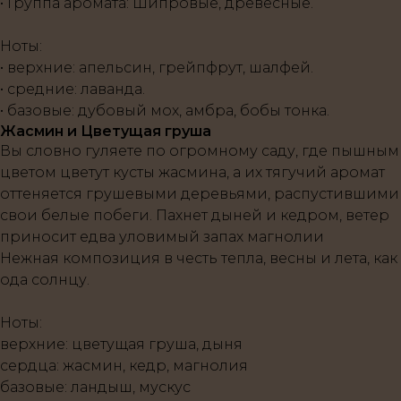
• Группа аромата: Шипровые, древесные.
Ноты:
• верхние: апельсин, грейпфрут, шалфей.
• средние: лаванда.
• базовые: дубовый мох, амбра, бобы тонка.
Жасмин и Цветущая груша
Вы словно гуляете по огромному саду, где пышным
цветом цветут кусты жасмина, а их тягучий аромат
оттеняется грушевыми деревьями, распустившими
свои белые побеги. Пахнет дыней и кедром, ветер
приносит едва уловимый запах магнолии
Нежная композиция в честь тепла, весны и лета, как
ода солнцу.
Ноты
:
верхние
: цветущая груша, дыня
сердца
: жасмин, кедр, магнолия
базовые
: ландыш, мускус