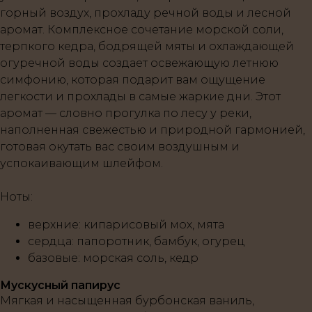
горный воздух, прохладу речной воды и лесной
аромат. Комплексное сочетание морской соли,
терпкого кедра, бодрящей мяты и охлаждающей
огуречной воды создает освежающую летнюю
симфонию, которая подарит вам ощущение
легкости и прохлады в самые жаркие дни. Этот
аромат — словно прогулка по лесу у реки,
наполненная свежестью и природной гармонией,
готовая окутать вас своим воздушным и
успокаивающим шлейфом.
Ноты
:
верхние
: кипарисовый мох, мята
сердца
: папоротник, бамбук, огурец
базовые
: морская соль, кедр
Мускусный папирус
Мягкая и насыщенная бурбонская ваниль,