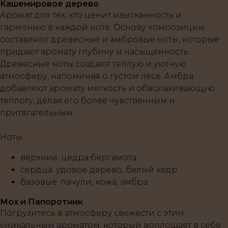
Кашемировое дерево
Аромат для тех, кто ценит изысканность и
гармонию в каждой ноте. Основу композиции
составляют древесные и амбровые ноты, которые
придают аромату глубину и насыщенность.
Древесные ноты создают теплую и уютную
атмосферу, напоминая о густом лесе. Амбра
добавляют аромату мягкость и обволакивающую
теплоту, делая его более чувственным и
притягательным.
Ноты:
верхние
: цедра бергамота
сердца
: удовое дерево, белый кедр
базовые
: пачули, кожа, амбра
Мох и Папоротник
Погрузитесь в атмосферу свежести с этим
уникальным ароматом, который воплощает в себе