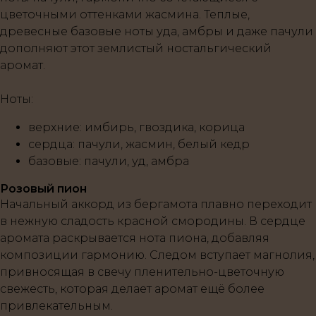
цветочными оттенками жасмина. Теплые,
древесные базовые ноты уда, амбры и даже пачули
дополняют этот землистый ностальгический
аромат.
Ноты
:
верхние
: имбирь, гвоздика, корица
сердца
: пачули, жасмин, белый кедр
базовые
: пачули, уд, амбра
Розовый пион
Начальный аккорд из бергамота плавно переходит
в нежную сладость красной смородины. В сердце
аромата раскрывается нота пиона, добавляя
композиции гармонию. Следом вступает магнолия,
привносящая в свечу пленительно-цветочную
свежесть, которая делает аромат ещё более
привлекательным.