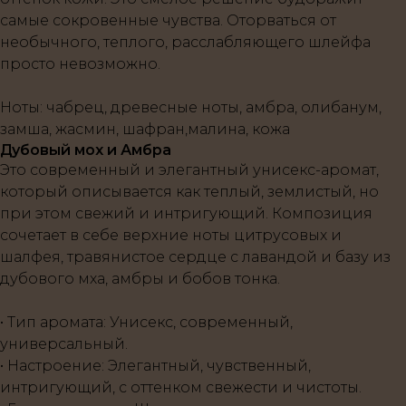
самые сокровенные чувства. Оторваться от
необычного, теплого, расслабляющего шлейфа
просто невозможно.
Ноты
: чабрец, древесные ноты, амбра, олибанум,
замша, жасмин, шафран,малина, кожа
Дубовый мох и Амбра
Это современный и элегантный унисекс-аромат,
который описывается как теплый, землистый, но
при этом свежий и интригующий. Композиция
сочетает в себе верхние ноты цитрусовых и
шалфея, травянистое сердце с лавандой и базу из
дубового мха, амбры и бобов тонка.
• Тип аромата: Унисекс, современный,
универсальный.
• Настроение: Элегантный, чувственный,
интригующий, с оттенком свежести и чистоты.