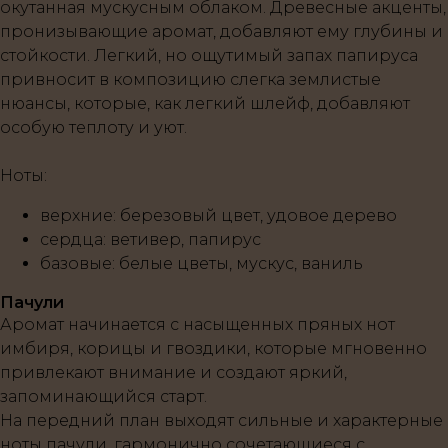
окутанная мускусным облаком. Древесные акценты,
пронизывающие аромат, добавляют ему глубины и
стойкости. Легкий, но ощутимый запах папируса
привносит в композицию слегка землистые
нюансы, которые, как легкий шлейф, добавляют
особую теплоту и уют.
Ноты
:
верхние
: березовый цвет, удовое дерево
сердца
: ветивер, папирус
базовые
: белые цветы, мускус, ваниль
Пачули
Аромат начинается с насыщенных пряных нот
имбиря, корицы и гвоздики, которые мгновенно
привлекают внимание и создают яркий,
запоминающийся старт.
На передний план выходят сильные и характерные
ноты пачули, гармонично сочетающиеся с