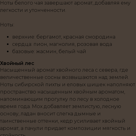
Ноты белого чая завершают аромат, добавляя ему
легкости и утонченности.
Ноты
:
верхние
: бергамот, красная смородина
сердца
: пион, магнолия, розовая вода
базовые
: жасмин, белый чай
Хвойный лес
Насыщенный аромат хвойного леса с севера, где
величественные сосны возвышаются над землей.
Ноты сибирской пихты и еловых шишек наполняют
пространство насыщенным хвойным ароматом,
напоминающим прогулку по лесу в холодное
время года. Мох добавляет землистую, лесную
основу, ладан вносит слегка дымные и
таинственные оттенки, кедр усиливает хвойный
аромат, а пачули придает композиции мягкость и
стойкость.