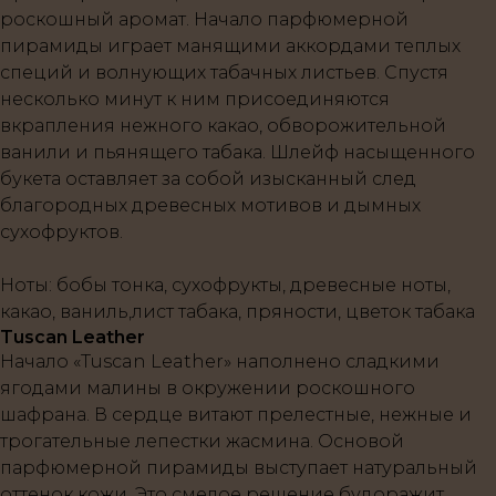
роскошный аромат. Начало парфюмерной
пирамиды играет манящими аккордами теплых
специй и волнующих табачных листьев. Спустя
несколько минут к ним присоединяются
вкрапления нежного какао, обворожительной
ванили и пьянящего табака. Шлейф насыщенного
букета оставляет за собой изысканный след
благородных древесных мотивов и дымных
сухофруктов.
Ноты
: бобы тонка, сухофрукты, древесные ноты,
какао, ваниль,лист табака, пряности, цветок табака
Tuscan Leather
Начало «Tuscan Leather» наполнено сладкими
ягодами малины в окружении роскошного
шафрана. В сердце витают прелестные, нежные и
трогательные лепестки жасмина. Основой
парфюмерной пирамиды выступает натуральный
оттенок кожи. Это смелое решение будоражит