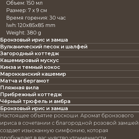
Объем: 150 мл
Размер: 7 х 9 см
Время горения: 30 час
lwh: 120x85x85 mm
Weight: 380 g
Бронзовый ирис и замша
Вулканический песок и шалфей
Загородный коттедж
Кашемировый мускус
Кинза и темный кокос
Марокканский кашемир
Матча и бергамот
Пляжная вила
Прибрежный коттедж
Чёрный трюфель и амбра
Бронзовый ирис и замша
Настоящее объятие роскоши. Аромат бронзового
ириса в сочетании с благородной розовой замшей
создает изысканную симфонию, которая
пробуждает в вас чувство утонченности,