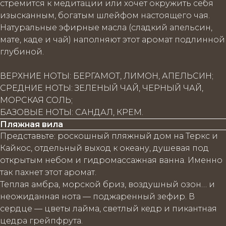
стремится к медитации или хочет окружить себя
изысканным, богатым шлейфом настоящего чая.
Натуральные эфирные масла (сладкий апельсин,
мате, каде и чай) наполняют этот аромат подлинной
глубиной.
ВЕРХНИЕ НОТЫ: БЕРГАМОТ, ЛИМОН, АПЕЛЬСИН;
СРЕДНИЕ НОТЫ: ЗЕЛЕНЫЙ ЧАЙ, ЧЕРНЫЙ ЧАЙ,
МОРСКАЯ СОЛЬ;
БАЗОВЫЕ НОТЫ: САНДАЛ, КРЕМ.
Пляжная вила
Представьте: роскошный пляжный дом на Теркс и
Кайкос, отдельный выход к океану, душевая под
открытым небом и гидромассажная ванна. Именно
так пахнет этот аромат.
Теплая амбра, морской бриз, воздушный озон… и
неожиданная нота — поджаренный зефир. В
сердце — цветы лайма, светлый кедр и пикантная
цедра грейпфрута.