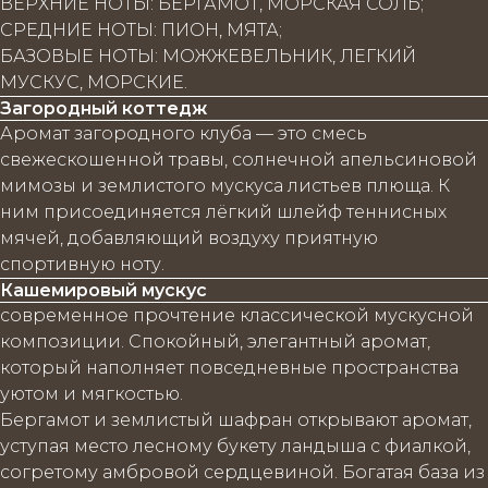
ВЕРХНИЕ НОТЫ: БЕРГАМОТ, МОРСКАЯ СОЛЬ;
СРЕДНИЕ НОТЫ: ПИОН, МЯТА;
БАЗОВЫЕ НОТЫ: МОЖЖЕВЕЛЬНИК, ЛЕГКИЙ
МУСКУС, МОРСКИЕ.
Загородный коттедж
Аромат загородного клуба — это смесь
свежескошенной травы, солнечной апельсиновой
мимозы и землистого мускуса листьев плюща. К
ним присоединяется лёгкий шлейф теннисных
мячей, добавляющий воздуху приятную
спортивную ноту.
Кашемировый мускус
современное прочтение классической мускусной
композиции. Спокойный, элегантный аромат,
который наполняет повседневные пространства
уютом и мягкостью.
Бергамот и землистый шафран открывают аромат,
уступая место лесному букету ландыша с фиалкой,
согретому амбровой сердцевиной. Богатая база из