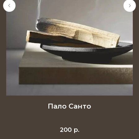
ый
Пало Санто
е
200
р.