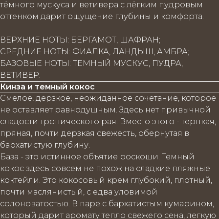
тёмного мускуса и ветивера с лёгким пудровым
оттенком дарит ощущение глубины и комфорта.
ВЕРХНИЕ НОТЫ: БЕРГАМОТ, ШАФРАН;
СРЕДНИЕ НОТЫ: ФИАЛКА, ЛАНДЫШ, АМБРА;
БАЗОВЫЕ НОТЫ: ТЕМНЫЙ МУСКУС, ПУДРА,
ВЕТИВЕР.
Кинза и темный кокос
Смелое, дерзкое, неожиданное сочетание, которое
не оставляет равнодушным. Здесь нет привычной
сладости тропического рая. Вместо этого - терпкая,
пряная, почти дерзкая свежесть, обернутая в
бархатистую глубину.
База - это истинное объятие роскоши. Темный
кокос здесь совсем не похож на сладкие пляжные
коктейли. Это кокосовый крем глубокий, плотный,
почти маслянистый, с едва уловимой
солоноватостью. В паре с бархатистым кумарином,
который дарит аромату тепло свежего сена, легкую