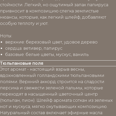
стойкости. Легкий, но ощутимый запах папируса
привносит в композицию слегка землистые
нюансы, которые, как легкий шлейф, добавляют
особую теплоту и уют.
Ноты
:
верхние
: березовый цвет, удовое дерево
сердца
: ветивер, папирус
базовые
: белые цветы, мускус, ваниль
Тюльпановые поля
Этот аромат - настоящий взрыв весны,
вдохновленный голландскими тюльпановыми
полями. Верхний аккорд строится на сладости
персика и свежести зеленой пальмы, которые
переходят в насыщенный цветочный центр
(тюльпан, пион). Шлейф аромата соткан из зеленых
нот и мускуса, мягко окутывающих композицию.
Натуральный состав включает эфирные масла: