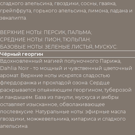
сладкого апельсина, гвоздики, сосны, гваяка,
грейпфрута, горького апельсина, лимона, ладана и
эвкалипта.
ВЕРХНИЕ НОТЫ: ПЕРСИК, ПАЛЬМА;
СРЕДНИЕ НОТЫ: ПИОН, ТЮЛЬПАН;
БАЗОВЫЕ НОТЫ: ЗЕЛЕНЫЕ ЛИСТЬЯ, МУСКУС.
Чёрный георгин
Вдохновленный магией полуночного Парижа,
Dahlia Noir - то мощный и чувственный цветочный
аромат. Верхние ноты искрятся сладостью
флердоранжа и прохладой озона. Сердце
раскрывается опьяняющим георгином, туберозой
и ландышем. База из пачули, мускуса и амбры
оставляет изысканное, обволакивающее
послевкусие. Натуральные ноты: эфирные масла
гвоздики, можжевельника, кипариса и сладкого
апельсина.