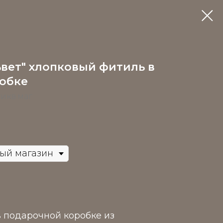
вет" хлопковый фитиль в
обке
икв.маг
в подарочной коробке из