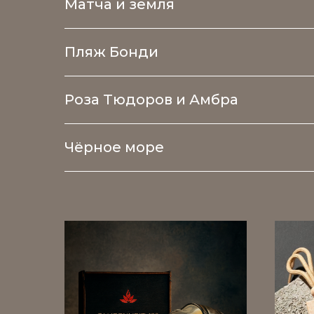
Матча и земля
Пляж Бонди
Роза Тюдоров и Амбра
Чёрное море